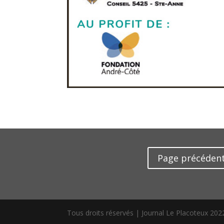
Page précéden
Tous droits réservés | Journal Le Placoteux 202