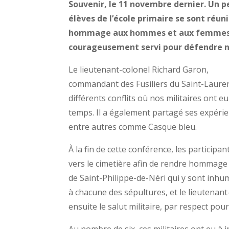
Souvenir, le 11 novembre dernier. Un pe
élèves de l’école primaire se sont réuni
hommage aux hommes et aux femmes 
courageusement servi pour défendre no
Le lieutenant-colonel Richard Garon,
commandant des Fusiliers du Saint-Laurent
différents conflits où nos militaires ont eu
temps. Il a également partagé ses expérie
entre autres comme Casque bleu.
À la fin de cette conférence, les participa
vers le cimetière afin de rendre hommage 
de Saint-Philippe-de-Néri qui y sont inh
à chacune des sépultures, et le lieutenant
ensuite le salut militaire, par respect pour 
Au nombre de six, ces militaires ont eu à 