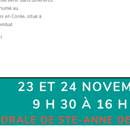
inhumé au
s en Corée, situé à
combat.
ri