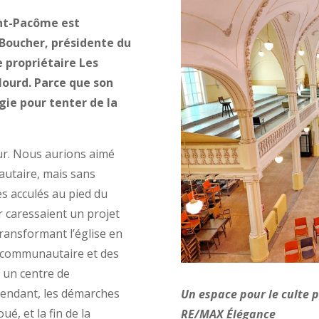
int-Pacôme est
 Boucher, présidente du
e propriétaire Les
 lourd. Parce que son
gie pour tenter de la
œur. Nous aurions aimé
utaire, mais sans
s acculés au pied du
er caressaient un projet
transformant l’église en
e communautaire et des
re un centre de
endant, les démarches
Un espace pour le culte p
é, et la fin de la
RE/MAX Élégance