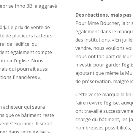
treprise Inno 3B, a aggravé
Des réactions, mais pas
Pour Mme Boucher, la tris
0 $. Le prix de vente de
également dans le manque
te de plusieurs facteurs
des institutions. « En jui
l de l’édifice, qui
vendre, nous voulions voir
x tient également compte
nous ont fait part de leur
tenir l’église. Nous
investir pour garder l’égli
ais qui pourrait aussi
ajoutant que même la Muni
ions financières »,
de préservation, malgré l
Cette vente marque la fin
faire revivre l’église, aux
n acheteur qui saura
ont travaillé successiveme
ons que ce bâtiment reste
charge du bâtiment, les Ja
ent s’exprimer. Il serait
nombreuses possibilités, 
er dans cette église. »