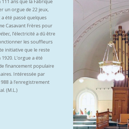
a 111 ans que la Fabrique
er un orgue de 22 jeux,
at a été passé quelques
irme Casavant Frères pour
uébec
, l’électricité a dû être
nctionner les souffleurs
te initiative que le reste
en 1920. L’orgue a été
de financement populaire
aires. Intéressée par
1988 à l’enregistrement
l. (M.L.)