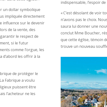
indispensable, l’espoir de 
ur un dollar symbolique
« C’est désolant de voir to
plus impliquée directement
n’avons pas le choix. No
e influence sur le devenir
saura lui donner une nouve
lors de la vente, des
conclut Mme Boucher, rési
garantir le respect de
que cette église, témoin d
ent, si le futur
trouve un nouveau souffl
éments comme l’orgue, les
a d’abord les offrir à la
abrique de protéger le
 La Fabrique a voulu
ligieux puissent être
ais l’acheteur ne les